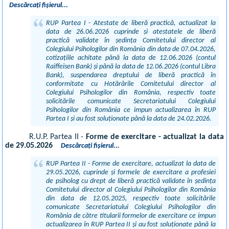
Descărcați fișierul...
RUP Partea I - Atestate de liberă practică, actualizat la
data de 26.06.2026 cuprinde și atestatele de liberă
practică validate în ședința Comitetului director al
Colegiului Psihologilor din România din data de 07.04.2026,
cotizațiile achitate până la data de 12.06.2026 (contul
Raiffeisen Bank) și până la data de 12.06.2026 (contul Libra
Bank), suspendarea dreptului de liberă practică în
conformitate cu Hotărârile Comitetului director al
Colegiului Psihologilor din România, respectiv toate
solicitările comunicate Secretariatului Colegiului
Psihologilor din România ce impun actualizarea în RUP
Partea I și au fost soluționate până la data de 24.02.2026.
R.U.P. Partea II -
Forme de exercitare - actualizat la data
de 29.05.2026
Descărcați fișierul...
RUP Partea II - Forme de exercitare, actualizat la data de
29.05.2026, cuprinde și formele de exercitare a profesiei
de psiholog cu drept de liberă practică validate în ședința
Comitetului director al Colegiului Psihologilor din România
din data de 12.05.2025, respectiv toate solicitările
comunicate Secretariatului Colegiului Psihologilor din
România de către titularii formelor de exercitare ce impun
actualizarea în RUP Partea II și au fost soluționate până la