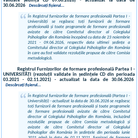
validate ședință CD 09.06.2026) - actualizat la data de
30.06.2026
Descărcați fișierul...
În Registrul furnizorilor de formare profesională Partea I -
Universități se regăsesc toți furnizorii de formare
profesională și toate programele de formare profesională
avizate de către Comitetul director al Colegiului
Psihologilor din România începând cu data de 23 noiembrie
2021 - 09.06.2026, respectiv data ultimei ședințe a
Comitetului director al Colegiului Psihologilor din România
în care au fost validate rezoluțiile propuse de către Comisia
metodologică.
Registrul Furnizorilor de formare profesională Partea I -
UNIVERSITĂȚI (rezoluții validate în ședințele CD din perioada
03.2021 - 02.11.2021) - actualizat la data de 30.06.2026
Descărcați fișierul...
În Registrul furnizorilor de formare profesională (Partea I -
Universități) - actualizat la data de 30.06.2026 se regăsesc
toți furnizorii de formare profesională și toate programele
de formare profesională avizate de către Comitetul
director al Colegiului Psihologilor din România, incluzând
rezoluțiile propuse de către Comisia metodologică și
avizate de către Comitetul director al Colegiului
Psihologilor din România în ședințele din perioada iunie
2021 până la data de 02.11.2021, furnizori de formare