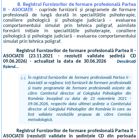
B. Registrul Furnizorilor de formare profesională Partea
II - ASOCIAȚII
- cuprinde furnizorii și programele de formare
profesională de lungă durată în specialitățile psihoterapie,
consiliere psihologică și psihologie judiciară - evaluarea
comportamentului simulat prin tehnica poligraf, asimilate
formării inițiale în specialitățile psihoterapie, consiliere
psihologică și psihologie judiciară - evaluarea comportamentului
simulat prin tehnica poligraf.
Registrul Furnizorilor de formare profesională Partea II -
ASOCIAȚII (23.11.2021 - rezoluții validate ședință CD
09.06.2026) - actualizat la data de 30.06.2026
Descărcați
fișierul...
În registrul furnizorilor de formare profesională Partea II -
Asociații se regăsesc toți furnizorii de formare profesională
și toate programele de formare profesională avizate de
către Comitetul director al Colegiului Psihologilor din
România începând cu data de 23 noiembrie 2021 -
09.06.2026, respectiv data ultimei ședințe a Comitetului
director al Colegiului Psihologilor din România în care au
fost validate rezoluțiile propuse de către Comisia
metodologică.
Registrul Furnizorilor de formare profesională Partea II -
ASOCIAȚII (rezoluții validate în ședințele CD din perioada