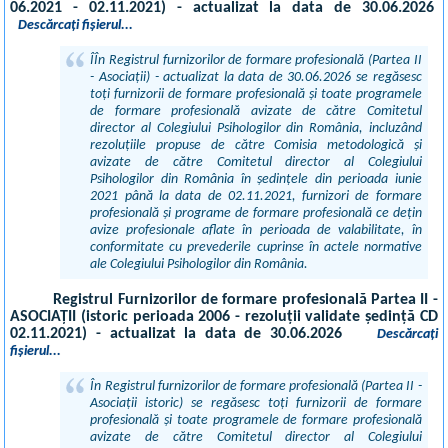
06.2021 - 02.11.2021) - actualizat la data de 30.06.2026
Descărcați fișierul...
ÎÎn Registrul furnizorilor de formare profesională (Partea II
- Asociații) - actualizat la data de 30.06.2026 se regăsesc
toți furnizorii de formare profesională și toate programele
de formare profesională avizate de către Comitetul
director al Colegiului Psihologilor din România, incluzând
rezoluțiile propuse de către Comisia metodologică și
avizate de către Comitetul director al Colegiului
Psihologilor din România în ședințele din perioada iunie
2021 până la data de 02.11.2021, furnizori de formare
profesională și programe de formare profesională ce dețin
avize profesionale aflate în perioada de valabilitate, în
conformitate cu prevederile cuprinse în actele normative
ale Colegiului Psihologilor din România.
Registrul Furnizorilor de formare profesională Partea II -
ASOCIAȚII (istoric perioada 2006 - rezoluții validate ședință CD
02.11.2021) - actualizat la data de 30.06.2026
Descărcați
fișierul...
În Registrul furnizorilor de formare profesională (Partea II -
Asociații istoric) se regăsesc toți furnizorii de formare
profesională și toate programele de formare profesională
avizate de către Comitetul director al Colegiului