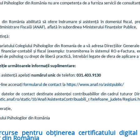
ul Psihologilor din Romănia nu are competența de a furniza servicii de consultanță
ă din România abilitată să ofere îndrumare și asistență în domeniul fiscal, pr
ministrare Fiscală (ANAF), aflată în subordinea Ministerului Finanțelor Publice,
tință:
iatului Colegiului Psihologilor din Romania de a vă adresa Direcțiilor Generale
 financiar-contabil și fiscal (exemplu: transmiterea în sistemul RO e-Factura, e
ei de psiholog cu drept de liberă practică, întrebări legate de sfera de aplicare a
iție următoarele informații suplimentare:
 asistență apelați
numărul unic
de telefon:
031.403.9130
-line accesați
formularul de contact
la
https://www.anaf.ro/asistpublic/
 datelor de contact destinate asistenței contribuabililor din cadrul tuturor Dir
tatic.anaf.ro/static/10/Anaf/AsistentaContribuabili_r/telefoane_judete/Regiuni.
erație,
iului Psihologilor din România
curse pentru obținerea certificatului digital c
r din România