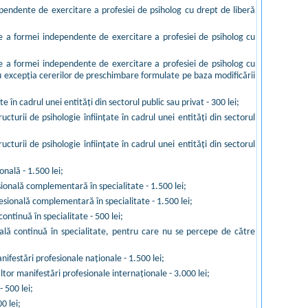
ependente de exercitare a profesiei de psiholog cu drept de liberă
are a formei independente de exercitare a profesiei de psiholog cu
are a formei independente de exercitare a profesiei de psiholog cu
 cu excepţia cererilor de preschimbare formulate pe baza modificării
 în cadrul unei entităţi din sectorul public sau privat - 300 lei;
cturii de psihologie înfiinţate în cadrul unei entităţi din sectorul
cturii de psihologie înfiinţate în cadrul unei entităţi din sectorul
onală - 1.500 lei;
ională complementară în specialitate - 1.500 lei;
esională complementară în specialitate - 1.500 lei;
ontinuă în specialitate - 500 lei;
nală continuă în specialitate, pentru care nu se percepe de către
nifestări profesionale naţionale - 1.500 lei;
ltor manifestări profesionale internaţionale - 3.000 lei;
 500 lei;
0 lei;