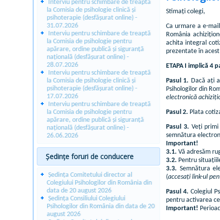
Interviu pentru schimbare de treaptă
la Comisia de psihologie clinică și
Stimați colegi,
psihoterapie (desfășurat online) -
31.07.2026
Ca urmare a e-mail-
Interviu pentru schimbare de treaptă
România achizițione
la Comisia de psihologie pentru
achita integral cot
apărare, ordine publică și siguranță
prezentate în aces
națională (desfășurat online) -
28.07.2026
ETAPA I implică 4 p
Interviu pentru schimbare de treaptă
la Comisia de psihologie clinică și
Pasul 1.
Dacă ați ac
psihoterapie (desfășurat online) -
Psihologilor din Ro
17.07.2026
electronică achiziț
Interviu pentru schimbare de treaptă
la Comisia de psihologie pentru
Pasul 2.
Plata cotiz
apărare, ordine publică și siguranță
Pasul 3.
Veți primi
națională (desfășurat online) -
semnătura electroni
26.06.2026
Important!
3.1.
Vă adresăm rugă
Ședințe foruri de conducere
3.2.
Pentru situațiil
3.3.
Semnătura elec
Ședința Comitetului director al
(
accesați link-ul pen
Colegiului Psihologilor din România din
data de 20 august 2026
Pasul 4.
Colegiul Ps
Ședința Consiliului Colegiului
pentru activarea cert
Psihologilor din România din data de 20
Important!
Perioad
august 2026