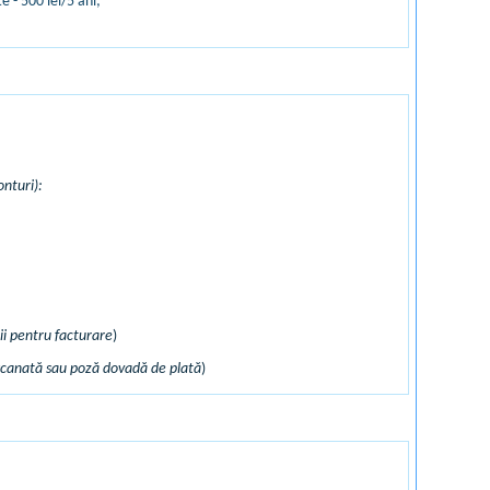
e - 500 lei/5 ani;
onturi):
ii pentru facturare
)
scanată sau poză dovadă de plată
)