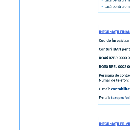
taxă pentru anal
taxă pentru emi
INFORMAȚII FINA
Cod de Înregistrare
Conturi IBAN pent
RO46 RZBR 0000 0
RO50 BREL 0002 0
Persoană de conta
Număr de telefon:
E-mail:
contabilit
E-mail:
taxeprofes
INFORMAȚII PRIVI