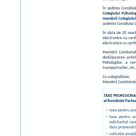
În ședința Consili
Colegiului Psiholo
membrii Colegiului
ședinței Consiliului 
În data de 20 marti
electronice cu cert
electronice cu certi
Membrii Comitetului
desfășurarea activi
Psihologilor, a ce
transporturilor, etc
Cu colegialitate,
Membrii Comitetului 
TAXE PROFESION
al României Partea
taxa pentru anal
taxa pentru ana
solicitantul car
data promovării
cotizaţia anuală