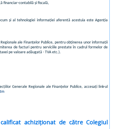
 financiar-contabilă și fiscală,
ecum și al tehnologiei informației aferentă acestuia este Agenția
 Regionale ale Finanțelor Publice, pentru obținerea unor informații
miterea de facturi pentru serviciile prestate în cadrul formelor de
 taxei pe valoare adăugată - TVA etc.).
ecțiilor Generale Regionale ale Finanțelor Publice, accesați link-ul
htm
alificat achiziționat de către Colegiul