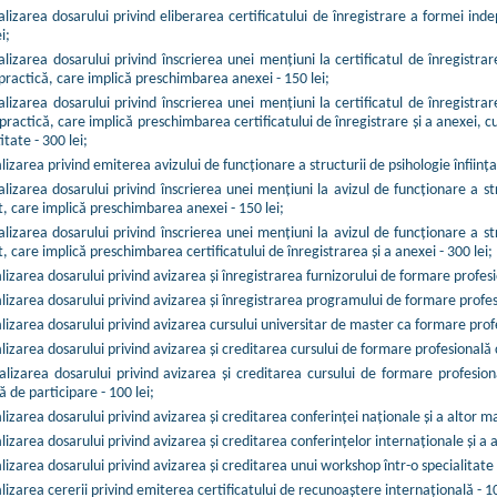
lizarea dosarului privind eliberarea certificatului de înregistrare a formei ind
i;
lizarea dosarului privind înscrierea unei menţiuni la certificatul de înregistr
 practică, care implică preschimbarea anexei - 150 lei;
lizarea dosarului privind înscrierea unei menţiuni la certificatul de înregistr
 practică, care implică preschimbarea certificatului de înregistrare şi a anexei,
itate - 300 lei;
izarea privind emiterea avizului de funcţionare a structurii de psihologie înfiinţate
lizarea dosarului privind înscrierea unei menţiuni la avizul de funcţionare a stru
t, care implică preschimbarea anexei - 150 lei;
lizarea dosarului privind înscrierea unei menţiuni la avizul de funcţionare a stru
t, care implică preschimbarea certificatului de înregistrarea şi a anexei - 300 lei;
izarea dosarului privind avizarea şi înregistrarea furnizorului de formare profesi
lizarea dosarului privind avizarea şi înregistrarea programului de formare profes
lizarea dosarului privind avizarea cursului universitar de master ca formare prof
izarea dosarului privind avizarea şi creditarea cursului de formare profesională c
lizarea dosarului privind avizarea şi creditarea cursului de formare profesio
 de participare - 100 lei;
izarea dosarului privind avizarea şi creditarea conferinţei naţionale şi a altor ma
izarea dosarului privind avizarea şi creditarea conferinţelor internaţionale şi a a
izarea dosarului privind avizarea şi creditarea unui workshop într-o specialitate -
izarea cererii privind emiterea certificatului de recunoaştere internaţională - 10