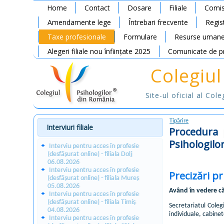
Home
Contact
Dosare
Filiale
Comis
Amendamente lege
Întrebari frecvente
Regis
Taxe profesionale
Formulare
Resurse uman
Alegeri filiale nou înființate 2025
Comunicate de p
Colegiul
Site-ul oficial al Col
Tipărire
Interviuri filiale
Procedura p
Psihologilo
Interviu pentru acces în profesie
(desfășurat online) - filiala Dolj
06.08.2026
Interviu pentru acces în profesie
Precizări pr
(desfășurat online) - filiala Mureș
05.08.2026
Având în vedere c
Interviu pentru acces în profesie
(desfășurat online) - filiala Timiș
Secretariatul Coleg
04.08.2026
individuale, cabinet
Interviu pentru acces în profesie