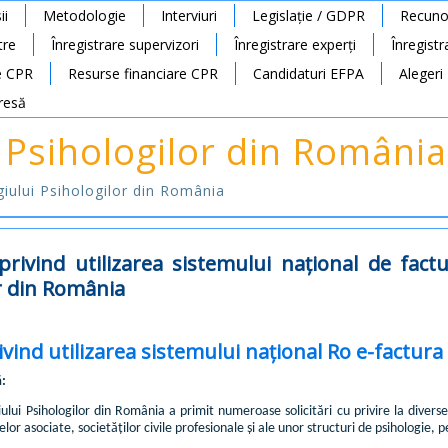
ii
Metodologie
Interviuri
Legislație / GDPR
Recunoa
tre
Înregistrare supervizori
Înregistrare experți
Înregist
e CPR
Resurse financiare CPR
Candidaturi EFPA
Alegeri
resă
 Psihologilor din România
egiului Psihologilor din România
rivind utilizarea sistemului naţional de fact
r din România
ivind utilizarea sistemului național Ro e-factura
ă:
iului Psihologilor din România a primit numeroase solicitări cu privire la diverse
elor asociate, societăților civile profesionale și ale unor structuri de psihologie,