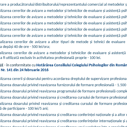
rare a producătorului/distribuitorului/reprezentantului comercial al metodelor şi t
izarea cererilor de avizare a metodelor şi tehnicilor de evaluare şi asistenţă psiho
izarea cererilor de avizare a metodelor şi tehnicilor de evaluare şi asistenţă psiho
izarea cererilor de avizare a metodelor şi tehnicilor de evaluare şi asistenţă psih
izarea cererilor de avizare a metodelor şi tehnicilor de evaluare şi asistenţă psih
izarea cererilor de avizare a metodelor şi tehnicilor de evaluare şi asistenţă psi
lizarea cererilor de avizare a altor tipuri de metode şi tehnici de evaluare 
a depăşi 40 de ore - 500 lei/ora;
lizarea cererilor de avizare a metodelor şi tehnicilor de evaluare şi asistenţă 
a fi utilizată exclusiv în activitatea profesională proprie - 100 lei.
ALE
- în conformitate cu
Hotărârea Consiliului Colegiului Psihologilor din Români
 Nr. 141 din 24 februarie 2016
izarea cererii şi dosarului pentru acordarea dreptului de supervizare profesională
izarea dosarului privind reavizarea furnizorului de formare profesională - 1.500 l
lizarea dosarului privind reavizarea programului de formare profesională complem
izarea dosarului privind reavizarea şi creditarea cursului de formare profesională
lizarea dosarului privind reavizarea şi creditarea cursului de formare profesi
 de participare - 100 lei/5 ani;
izarea dosarului privind reavizarea şi creditarea conferinţei naţionale şi a altor 
izarea dosarului privind reavizarea şi creditarea conferinţelor internaţionale şi a