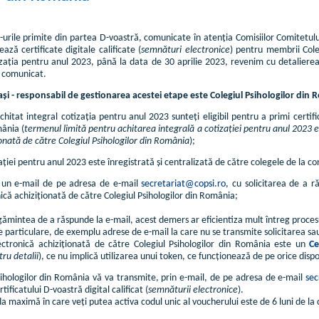
urile primite din partea D-voastră, comunicate în atenția Comisiilor Comitetului 
ază certificate digitale calificate (
semnături electronice
) pentru membrii Cole
izația pentru anul 2023, până la data de 30 aprilie 2023, revenim cu detalierea
t comunicat.
ași - responsabil de gestionarea acestei etape este Colegiul Psihologilor din
hitat integral cotizația pentru anul 2023 sunteți eligibil pentru a primi certifica
mânia (
termenul limită pentru achitarea integrală a cotizației pentru anul 2023 e
ionată de către Colegiul Psihologilor din România
);
ației pentru anul 2023 este înregistrată și centralizată de către colegele de la c
 un e-mail de pe adresa de e-mail
secretariat@copsi.ro
, cu solicitarea de a r
că achiziționată de către Colegiul Psihologilor din România;
mintea de a răspunde la e-mail, acest demers ar eficientiza mult întreg proces
e particulare, de exemplu adrese de e-mail la care nu se transmite solicitarea sau
tronică achiziționată de către Colegiul Psihologilor din România este un
Ce
tru detalii
), ce nu implică utilizarea unui token, ce funcționează de pe orice dispo
ihologilor din România vă va transmite, prin e-mail, de pe adresa de e-mail
sec
ificatului D-voastră digital calificat (
semnăturii electronice
).
a maximă în care veți putea activa codul unic al voucherului este de 6 luni de l