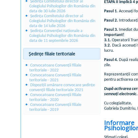
Ședința Comitetului director al
ETAPA II implică 4
Colegiului Psihologilor din România din
data de 30 iulie 2026
Pasul 1
. Accesați 
Ședința Comitetului director al
Pasul 2.
Introduceți
Colegiului Psihologilor din România din
data de 14 iulie 2026
Pasul 3.
Imediat dup
Ședința Convenției naționale a
Important!
Colegiului Psihologilor din România din
3.1.
Operatorii Trans
data de 11 septembrie 2026
3.2.
Dacă accesați f
lucru.
Ședințe filiale teritoriale
Pasul 4.
După realiza
zile.
Convocatoare Convenții filiale
teritoriale - 2022
Reprezentanții co
Convocatoare Convenții filiale
pentru activarea cer
teritoriale - 2021
Dispoziții amânare convocare ședințe
După activarea certi
convenții filiale teritoriale 2021
semnați electronic.
Convocatoare Convenții filiale
teritoriale - 2020
Cu colegialitate,
Convocatoare Convenții filiale
Gabriela Dumitriu, 
teritoriale - 2019
Informare p
Psihologilo
Stimați colegi,