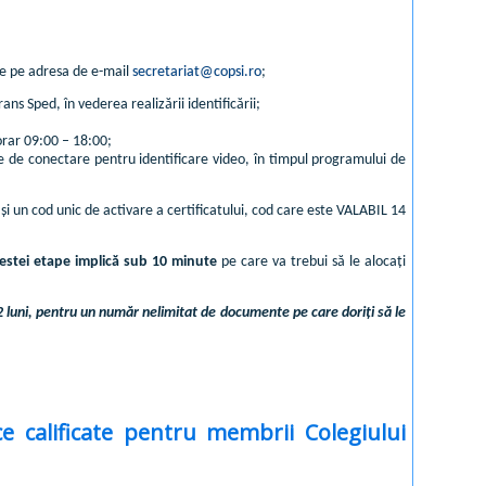
de pe adresa de e-mail
secretariat@copsi.ro
;
s Sped, în vederea realizării identificării;
 orar 09:00 – 18:00;
e de conectare pentru identificare video, în timpul programului de
 și un cod unic de activare a certificatului, cod care este VALABIL 14
cestei etape implică sub 10 minute
pe care va trebui să le alocați
 12 luni, pentru un număr nelimitat de documente pe care doriți să le
e calificate pentru membrii Colegiului