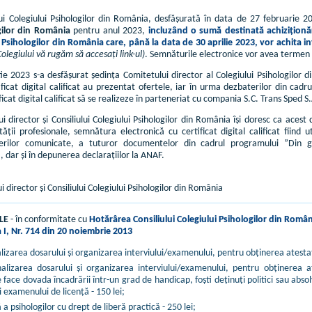
ului Colegiului Psihologilor din România, desfășurată în data de 27 februarie 
gilor din România
pentru anul 2023,
incluzând o sumă destinată achiziționări
 Psihologilor din România care, până la data de 30 aprilie 2023, vor achita in
Colegiului vă rugăm să accesați link-ul)
. Semnăturile electronice vor avea termen d
e 2023 s-a desfășurat ședința Comitetului director al Colegiului Psihologilor d
ificat digital calificat au prezentat ofertele, iar în urma dezbaterilor din cadr
ficat digital calificat să se realizeze în parteneriat cu compania S.C. Trans Sped S
 director și Consiliului Colegiului Psihologilor din România își doresc ca aces
tății profesionale, semnătura electronică cu certificat digital calificat fiind 
rerilor comunicate, a tuturor documentelor din cadrul programului ”Din gri
., dar și în depunerea declarațiilor la ANAF.
director și Consiliului Colegiului Psihologilor din România
ALE
- în conformitate cu
Hotărârea Consiliului Colegiului Psihologilor din Român
 I, Nr. 714 din 20 noiembrie 2013
izarea dosarului şi organizarea interviului/examenului, pentru obţinerea atestatul
lizarea dosarului şi organizarea interviului/examenului, pentru obţinerea at
e face dovada încadrării într-un grad de handicap, foşti deţinuţi politici sau abs
 examenului de licenţă - 150 lei;
 a psihologilor cu drept de liberă practică - 250 lei;