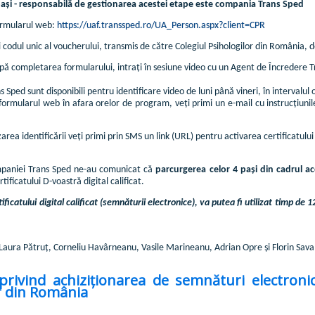
 pași - responsabilă de gestionarea acestei etape este compania Trans Sped
formularul web:
https://uaf.transsped.ro/UA_Person.aspx?client=CPR
 codul unic al voucherului, transmis de către Colegiul Psihologilor din România, 
ă completarea formularului, intrați în sesiune video cu un Agent de Încredere Tran
 Sped sunt disponibili pentru identificare video de luni până vineri, în intervalul
ormularul web în afara orelor de program, veți primi un e-mail cu instrucțiunil
rea identificării veți primi prin SMS un link (URL) pentru activarea certificatului
mpaniei Trans Sped ne-au comunicat că
parcurgerea celor 4 pași din cadrul a
tificatului D-voastră digital calificat.
ficatului digital calificat (semnăturii electronice), va putea fi utilizat timp de
Laura Pătruț, Corneliu Havârneanu, Vasile Marineanu, Adrian Opre și Florin Sava
rivind achiziționarea de semnături electronic
r din România