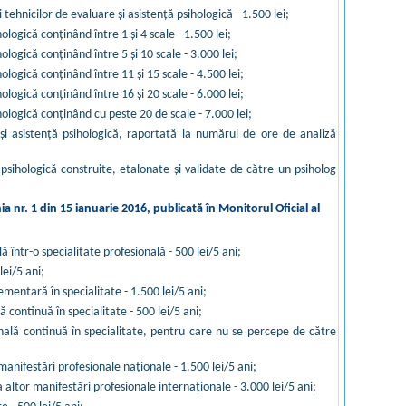
ehnicilor de evaluare şi asistenţă psihologică - 1.500 lei;
logică conţinând între 1 şi 4 scale - 1.500 lei;
logică conţinând între 5 şi 10 scale - 3.000 lei;
ologică conţinând între 11 şi 15 scale - 4.500 lei;
ologică conţinând între 16 şi 20 scale - 6.000 lei;
hologică conţinând cu peste 20 de scale - 7.000 lei;
şi asistenţă psihologică, raportată la numărul de ore de analiză
psihologică construite, etalonate şi validate de către un psiholog
a nr. 1 din 15 ianuarie 2016, publicată în Monitorul Oficial al
 într-o specialitate profesională - 500 lei/5 ani;
ei/5 ani;
entară în specialitate - 1.500 lei/5 ani;
 continuă în specialitate - 500 lei/5 ani;
onală continuă în specialitate, pentru care nu se percepe de către
manifestări profesionale naţionale - 1.500 lei/5 ani;
 altor manifestări profesionale internaţionale - 3.000 lei/5 ani;