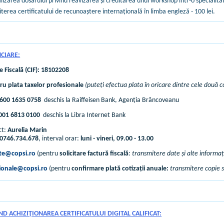
izarea dosarului privind reavizarea şi creditarea unui workshop într-o specialitat
terea certificatului de recunoaştere internaţională în limba engleză - 100 lei.
NCIARE:
 Fiscală (CIF):
18102208
ru plata taxelor profesionale
(puteți efectua plata în oricare dintre cele două c
600 1635 0758
deschis la Raiffeisen Bank, Agenția Brâncoveanu
001 6813 0100
deschis la Libra Internet Bank
ct:
Aurelia Marin
0746.734.678
, interval orar:
luni - vineri, 09.00 - 13.00
ate@copsi.ro
(pentru
solicitare factură fiscală
:
transmitere date și alte informaț
ionale@copsi.ro
(pentru
confirmare plată cotizații anuale:
transmitere copie 
ND ACHIZIȚIONAREA CERTIFICATULUI DIGITAL CALIFICAT: