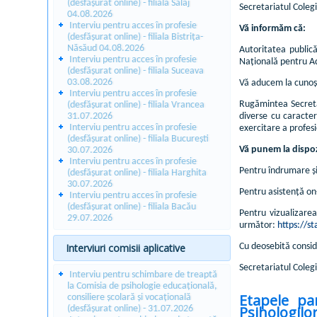
(desfășurat online) - filiala Sălaj
Secretariatul Colegi
04.08.2026
Interviu pentru acces în profesie
Vă informăm că:
(desfășurat online) - filiala Bistrița-
Năsăud 04.08.2026
Autoritatea public
Interviu pentru acces în profesie
Națională pentru Ad
(desfășurat online) - filiala Suceava
03.08.2026
Vă aducem la cunoș
Interviu pentru acces în profesie
Rugămintea Secretar
(desfășurat online) - filiala Vrancea
31.07.2026
diverse cu caracter
Interviu pentru acces în profesie
exercitare a profesi
(desfășurat online) - filiala București
Vă punem la dispoz
30.07.2026
Interviu pentru acces în profesie
Pentru îndrumare și
(desfășurat online) - filiala Harghita
30.07.2026
Pentru asistență on
Interviu pentru acces în profesie
(desfășurat online) - filiala Bacău
Pentru vizualizarea
29.07.2026
următor:
https://s
Interviuri comisii aplicative
Cu deosebită consid
Secretariatul Coleg
Interviu pentru schimbare de treaptă
la Comisia de psihologie educațională,
Etapele par
consiliere școlară și vocațională
Psihologilo
(desfășurat online) - 31.07.2026