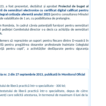
2023, a fost prezentat, dezbătut și aprobat
Proiectul de buget al
i de semnături electronice cu certificat digital calificat pentru
tegral cotizația aferentă anului 2023
(pentru consultarea Minutei
e valabilitate de 1 an, cu posibilitatea de prelungire.
in România, în cadrul căreia potențialii furnizori pentru semnături
ul ședinței Comitetului director s-a decis ca achiziția de semnături
.A.
t demers să reprezinte un suport pentru fiecare dintre D-voastră în
utilă pentru pregătirea dosarelor profesionale înaintate Colegiului
jă pentru copii”, a activităților desfășurate pentru siguranța
ia nr. 2 din 27 septembrie 2013, publicată în Monitorul Oficial
ui de liberă practică într-o specialitate - 300 lei;
estatului de liberă practică într-o specialitate, depus de către
olvenţi care solicită atestarea, în termenul de maximum 6 luni de la