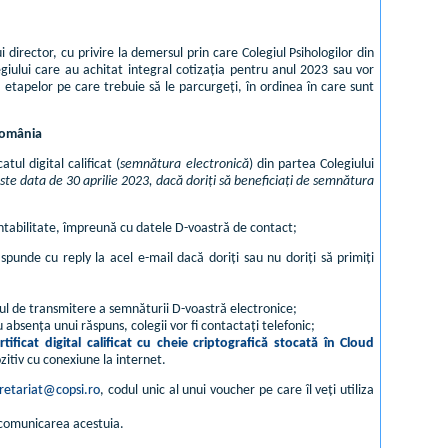
director, cu privire la demersul prin care Colegiul Psihologilor din
giului care au achitat integral cotizația pentru anul 2023 sau vor
 etapelor pe care trebuie să le parcurgeți, în ordinea în care sunt
 România
tul digital calificat (
semnătura electronică
) din partea Colegiului
ste data de 30 aprilie 2023, dacă doriți să beneficiați de semnătura
ontabilitate, împreună cu datele D-voastră de contact;
ăspunde cu reply la acel e-mail dacă doriți sau nu doriți să primiți
ul de transmitere a semnăturii D-voastră electronice;
 absența unui răspuns, colegii vor fi contactați telefonic;
rtificat digital calificat cu cheie criptografică stocată în Cloud
zitiv cu conexiune la internet.
retariat@copsi.ro
, codul unic al unui voucher pe care îl veți utiliza
a comunicarea acestuia.