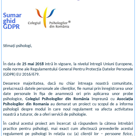
Sumar
ghid
GDPR
Stimați psihologi,
În data de
25 mai 2018
intră în vigoare, la nivelul întregii Uniuni Europene,
noile norme ale Regulamentului General Pentru Protecția Datelor Personale
(GDPR) EU 2016/679.
Deoarece majoritatea, dacă nu chiar întreaga noastră comunitate,
prelucrează datele personale ale clienților, fie numai prin înregistrarea unor
date personale în fișa de anamneză ori prin aplicarea unor probe
psihologice,
Colegiul Psihologilor din România
împreună cu
Asociația
Psihologilor din Romania
au demarat un proiect cu scopul de a informa
psihologii despre modul în care noul regulament va afecta activitatea
noastră a tuturor, de a oferi servicii de psihologie.
În cadrul acestui proiect am încercat să răspundem la câteva întrebări
practice pentru psihologi, mai exact cum afectează prevederile acestui
regulament pe psihologi în relația cu: (a)
clienții lor
–
persoane fizice
,