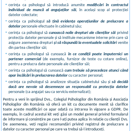
cerința ca psihologul să introducă anumite
modificări în contractul
individual de muncă al angajaților săi
,
în același scop al protecției
datelor colectate;
cerința ca psihologul
să țină evidența operațiunilor de prelucrare a
datelor
personale efectuate în cabinetul său;
cerința ca psihologul să
cunoască noile drepturi ale clienților săi
privind
protecția datelor personale și să instituie mecanisme interne prin care să
asigure asemenea drepturi
și să răspundă la eventualele solicitări
venite
din partea clienților săi;
cerința ca psihologul să cunoască
în ce condiții poate împuternici un
partener comercial
(de exemplu, furnizor de teste cu cotare online),
pentru a prelucra date personale ale clienților săi;
cerința ca psihologul să cunoască
cum trebuie să procedeze atunci când
apar încălcări în prelucrarea datelor
cu caracter personal;
cerința ca psihologul să analizeze situația cabinetului său și
să decidă
dacă are nevoie să desemneze un responsabil cu protecția datelor
personale (ca angajat sau ca serviciu externalizat);
Pentru a veni în sprijinul Dvs., Colegiul Psihologilor din România și Asociația
Psihologilor din România vă oferă un kit cu documente menit să clarifice
toate aceste modificări ce apar odată cu intrarea în vigoare a GDPR. De
exemplu, în cadrul acestui kit veți găsi un model general privind formularul
de informare și consimțire pe care l-ați putea aplica în relație cu clienții Dvs.
De asemenea, veți regăsi recomandări privind registrul de prelucrare a
datelor cu caracter personal pe care va trebui să-l introduceți.