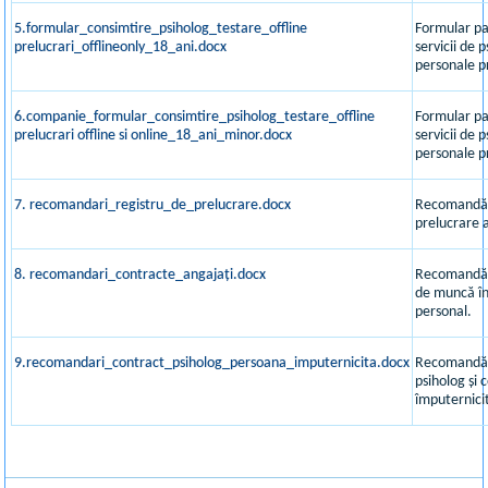
5.formular_consimtire_psiholog_testare_offline
Formular par
prelucrari_offlineonly_18_ani.docx
servicii de 
personale pr
6.companie_formular_consimtire_psiholog_testare_offline
Formular pa
prelucrari offline si online_18_ani_minor.docx
servicii de 
personale pr
7. recomandari_registru_de_prelucrare.docx
Recomandări
prelucrare 
8. recomandari_contracte_angajați.docx
Recomandări
de muncă în
personal.
9.recomandari_contract_psiholog_persoana_imputernicita.docx
Recomandări
psiholog și 
împuternici