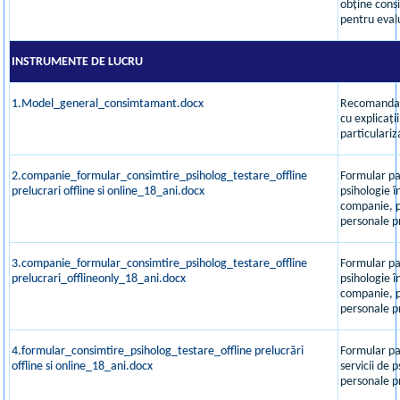
obține cons
pentru eval
INSTRUMENTE DE LUCRU
1.Model_general_consimtamant.docx
Recomandar
cu explicați
particulariz
2.companie_formular_consimtire_psiholog_testare_offline
Formular par
prelucrari offline si online_18_ani.docx
psihologie î
companie, p
personale pr
3.companie_formular_consimtire_psiholog_testare_offline
Formular par
prelucrari_offlineonly_18_ani.docx
psihologie î
companie, p
personale pr
4.formular_consimtire_psiholog_testare_offline prelucrări
Formular par
offline si online_18_ani.docx
servicii de 
personale pr