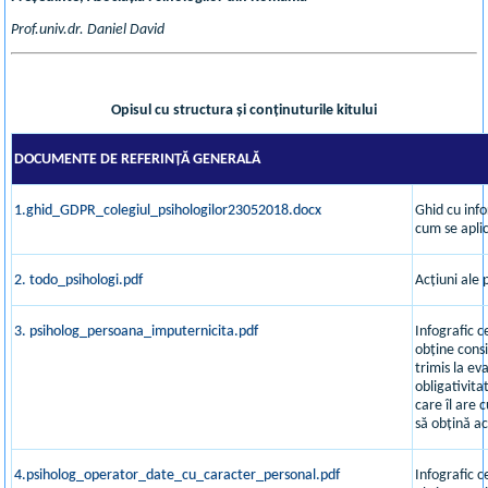
Prof.univ.dr. Daniel David
Opisul cu structura și conținuturile kitului
DOCUMENTE DE REFERINȚĂ GENERALĂ
1.ghid_GDPR_colegiul_psihologilor23052018.docx
Ghid cu inf
cum se aplic
2. todo_psihologi.pdf
Acțiuni ale
3. psiholog_persoana_imputernicita.pdf
Infografic 
obține consi
trimis la e
obligativit
care îl are
să obțină a
4.psiholog_operator_date_cu_caracter_personal.pdf
Infografic c