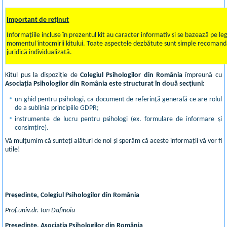
Important de reținut
Informațiile incluse în prezentul kit au caracter informativ și se bazează pe legi
momentul întocmirii kitului. Toate aspectele dezbătute sunt simple recomandăr
juridică individualizată.
Kitul pus la dispoziție de
Colegiul Psihologilor din România
împreună cu
Asociația Psihologilor din România este structurat în două secțiuni:
un ghid pentru psihologi, ca document de referință generală ce are rolul
de a sublinia principiile GDPR;
instrumente de lucru pentru psihologi (ex. formulare de informare și
consimțire).
Vă mulțumim că sunteți alături de noi și sperăm că aceste informații vă vor fi
utile!
Președinte, Colegiul Psihologilor din România
Prof.univ.dr. Ion Dafinoiu
Președinte, Asociația Psihologilor din România