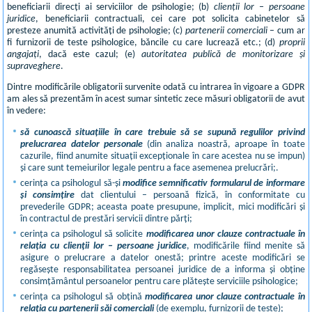
beneficiarii direcți ai serviciilor de psihologie; (b)
clienții lor – persoane
juridice
, beneficiarii contractuali, cei care pot solicita cabinetelor să
presteze anumită activități de psihologie; (c)
partenerii comerciali
– cum ar
fi furnizorii de teste psihologice, băncile cu care lucrează etc.; (d)
proprii
angajați
, dacă este cazul; (e)
autoritatea publică de monitorizare și
supraveghere
.
Dintre modificările obligatorii survenite odată cu intrarea în vigoare a GDPR
am ales să prezentăm în acest sumar sintetic zece măsuri obligatorii de avut
în vedere:
să cunoască situațiile în care trebuie să se supună regulilor privind
prelucrarea datelor personale
(din analiza noastră, aproape în toate
cazurile, fiind anumite situații excepționale în care acestea nu se impun)
și care sunt temeiurilor legale pentru a face asemenea prelucrări;.
cerința ca psihologul să-și
modifice semnificativ formularul de informare
și consimțire
dat clientului – persoană fizică, în conformitate cu
prevederile GDPR; aceasta poate presupune, implicit, mici modificări și
în contractul de prestări servicii dintre părți;
cerința ca psihologul să solicite
modificarea unor clauze contractuale în
relația cu clienții lor – persoane juridice
, modificările fiind menite să
asigure o prelucrare a datelor onestă; printre aceste modificări se
regăsește responsabilitatea persoanei juridice de a informa și obține
consimțământul persoanelor pentru care plătește serviciile psihologice;
cerința ca psihologul să obțină
modificarea unor clauze contractuale în
relația cu partenerii săi comerciali
(de exemplu, furnizorii de teste);