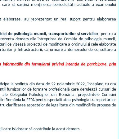
, care să susțină menținerea periodicității actuale a examenului
t elaborate, au reprezentat un real suport pentru elaborarea
ei de psihologia muncii, transporturilor și serviciilor
, pentru a
ezenta demersurile întreprinse de Comisia de psihologia muncii,
turii ce vizează proiectul de modificare a ordinului și cele elaborate
orturilor și Infrastructurii, ca urmare a demersului de consultare a
nformațiile din formularul privind intenția de participare, prin
participe la ședința din data de 22 noiembrie 2022, începând cu ora
anții furnizorilor de formare profesională care derulează cursuri de
ale ale Colegiului Psihologilor din România, președintele Comisiei
 din România la EFPA pentru specialitatea psihologia transporturilor
ru clarificarea aspectelor de legalitate din modificările propuse de
care își doresc să contribuie la acest demers.