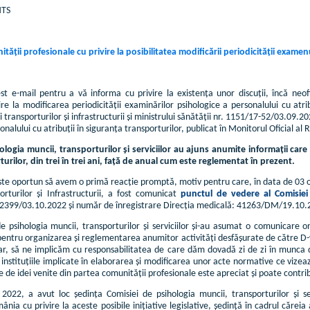
MTS
ății profesionale cu privire la posibilitatea modificării periodicității exame
t e-mail pentru a vă informa cu privire la existența unor discuții, încă neof
re la modificarea periodicității examinărilor psihologice a personalului cu atr
i transporturilor și infrastructurii și ministrului sănătății nr. 1151/17-52/03.0
sonalului cu atribuții în siguranța transporturilor, publicat în Monitorul Oficial a
ologia muncii, transporturilor și serviciilor au ajuns anumite informații car
urilor, din trei în trei ani, față de anual cum este reglementat în prezent.
te oportun să avem o primă reacție promptă, motiv pentru care, în data de 03 o
orturilor și Infrastructurii, a fost comunicat
punctul de vedere al Comisiei d
R 2399/03.10.2022 și număr de înregistrare Direcția medicală: 41263/DM/19.10.
 psihologia muncii, transporturilor și serviciilor și-au asumat o comunicare on
pentru organizarea și reglementarea anumitor activități desfășurate de către D-
ar, să ne implicăm cu responsabilitatea de care dăm dovadă zi de zi în munca 
e instituțiile implicate în elaborarea și modificarea unor acte normative ce vizea
de idei venite din partea comunității profesionale este apreciat și poate contrib
2022, a avut loc ședința Comisiei de psihologia muncii, transporturilor și se
mânia cu privire la aceste posibile inițiative legislative, ședință în cadrul căre