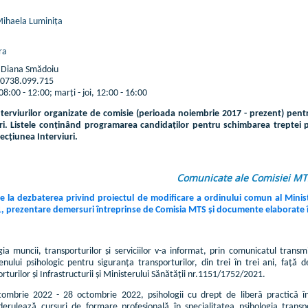
Mihaela Luminița
ra
Diana Smădoiu
0738.099.715
08:00 - 12:00; marți - joi, 12:00 - 16:00
interviurilor organizate de comisie (perioada noiembrie 2017 - prezent) pen
ri. Listele conținând programarea candidaților pentru schimbarea treptei p
secțiunea Interviuri.
Comunicate ale Comisiei MT
re la dezbaterea privind proiectul de modificare a ordinului comun al Ministe
 prezentare demersuri întreprinse de Comisia MTS și documente elaborate în a
ia muncii, transporturilor și serviciilor v-a informat, prin comunicatul trans
menului psihologic pentru siguranța transporturilor, din trei în trei ani, fa
rturilor și Infrastructurii și Ministerului Sănătății nr.1151/1752/2021.
ombrie 2022 - 28 octombrie 2022, psihologii cu drept de liberă practică în s
derulează cursuri de formare profesională în specialitatea psihologia transpor