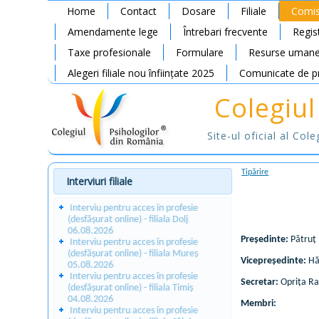
Home
Contact
Dosare
Filiale
Comis
Amendamente lege
Întrebari frecvente
Regis
Taxe profesionale
Formulare
Resurse uman
Alegeri filiale nou înființate 2025
Comunicate de p
Colegiul
Site-ul oficial al Col
Tipărire
Interviuri filiale
Interviu pentru acces în profesie
(desfășurat online) - filiala Dolj
06.08.2026
Președinte:
Pătruț 
Interviu pentru acces în profesie
(desfășurat online) - filiala Mureș
Vicepreședinte:
Hă
05.08.2026
Interviu pentru acces în profesie
Secretar:
Oprița Ra
(desfășurat online) - filiala Timiș
04.08.2026
Membri:
Interviu pentru acces în profesie