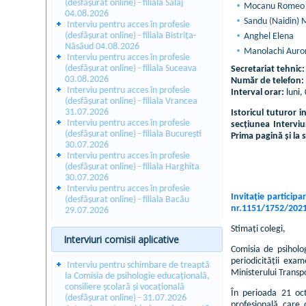
(desfășurat online) - filiala Sălaj
Mocanu Romeo
04.08.2026
Sandu (Naidin) 
Interviu pentru acces în profesie
(desfășurat online) - filiala Bistrița-
Anghel Elena
Năsăud 04.08.2026
Manolachi Auro
Interviu pentru acces în profesie
(desfășurat online) - filiala Suceava
Secretariat tehnic:
03.08.2026
Număr de telefon:
Interviu pentru acces în profesie
Interval orar:
luni, 
(desfășurat online) - filiala Vrancea
31.07.2026
Istoricul tuturor 
Interviu pentru acces în profesie
secțiunea Interviu
(desfășurat online) - filiala București
Prima pagină și la 
30.07.2026
Interviu pentru acces în profesie
(desfășurat online) - filiala Harghita
30.07.2026
Interviu pentru acces în profesie
Invitație participa
(desfășurat online) - filiala Bacău
nr.1151/1752/2021,
29.07.2026
Stimați colegi,
Interviuri comisii aplicative
Comisia de psiholog
periodicității exa
Interviu pentru schimbare de treaptă
Ministerului Transpo
la Comisia de psihologie educațională,
consiliere școlară și vocațională
În perioada 21 oct
(desfășurat online) - 31.07.2026
profesională care 