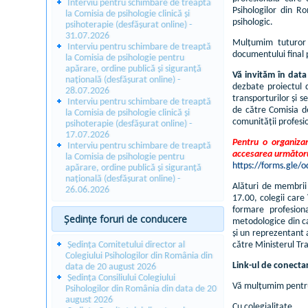
Interviu pentru schimbare de treaptă
Psihologilor din R
la Comisia de psihologie clinică și
psihologic.
psihoterapie (desfășurat online) -
31.07.2026
Mulțumim tuturor 
Interviu pentru schimbare de treaptă
documentului final p
la Comisia de psihologie pentru
apărare, ordine publică și siguranță
Vă invităm în data
națională (desfășurat online) -
dezbate proiectul 
28.07.2026
transporturilor și s
Interviu pentru schimbare de treaptă
de către Comisia de
la Comisia de psihologie clinică și
comunității profesi
psihoterapie (desfășurat online) -
17.07.2026
Pentru o organizar
Interviu pentru schimbare de treaptă
accesarea următorul
la Comisia de psihologie pentru
https://forms.gle
apărare, ordine publică și siguranță
națională (desfășurat online) -
Alături de membrii 
26.06.2026
17.00, colegii care
formare profesional
Ședințe foruri de conducere
metodologice din ca
și un reprezentant 
Ședința Comitetului director al
către Ministerul Tra
Colegiului Psihologilor din România din
Link-ul de conectar
data de 20 august 2026
Ședința Consiliului Colegiului
Vă mulțumim pentru 
Psihologilor din România din data de 20
august 2026
Cu colegialitate,