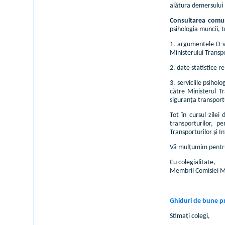
alătura demersului 
Consultarea comun
psihologia muncii, tr
1. argumentele D-vo
Ministerului Transpor
2. date statistice r
3. serviciile psihol
către Ministerul Tr
siguranța transportu
Tot în cursul zile
transporturilor, p
Transporturilor și I
Vă mulțumim pentru 
Cu colegialitate,
Membrii Comisiei 
Ghiduri de bune pra
Stimați colegi,