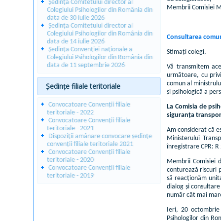
Ședința Comitetului director al
Membrii Comisiei 
Colegiului Psihologilor din România din
data de 30 iulie 2026
Ședința Comitetului director al
Colegiului Psihologilor din România din
Consultarea comunit
data de 14 iulie 2026
Ședința Convenției naționale a
Stimați colegi,
Colegiului Psihologilor din România din
data de 11 septembrie 2026
Vă transmitem aces
următoare, cu privi
comun al ministrulu
Ședințe filiale teritoriale
și psihologică a per
Convocatoare Convenții filiale
La Comisia de psih
teritoriale - 2022
siguranța transport
Convocatoare Convenții filiale
teritoriale - 2021
Am considerat că es
Dispoziții amânare convocare ședințe
Ministerului Transp
convenții filiale teritoriale 2021
înregistrare CPR: 
Convocatoare Convenții filiale
teritoriale - 2020
Membrii Comisiei de
Convocatoare Convenții filiale
conturează riscuri 
teritoriale - 2019
să reacționăm unit
dialog și consultar
număr cât mai mare 
Ieri, 20 octombrie 
Psihologilor din Ro