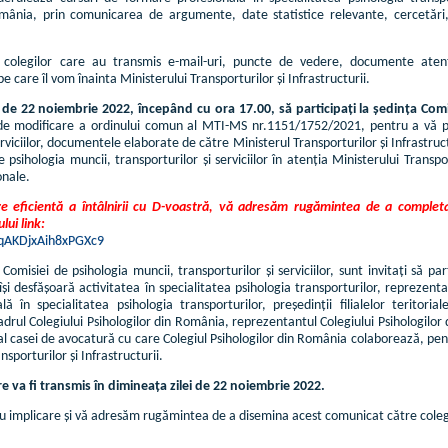
omânia, prin comunicarea de argumente, date statistice relevante, cercetări
colegilor care au transmis e-mail-uri, puncte de vedere, documente aten
e care îl vom înainta Ministerului Transporturilor și Infrastructurii.
 de 22 noiembrie 2022, începând cu ora 17.00, să participați la ședința Comisi
de modificare a ordinului comun al MTI-MS nr.1151/1752/2021, pentru a vă pr
erviciilor, documentele elaborate de către Ministerul Transporturilor și Infrastruc
 psihologia muncii, transporturilor și serviciilor în atenția Ministerului Transp
onale.
e eficientă a întâlnirii cu D-voastră, vă adresăm rugămintea de a completa i
ui link:
/oqAKDjxAih8xPGXc9
Comisiei de psihologia muncii, transporturilor și serviciilor, sunt invitați să 
 își desfășoară activitatea în specialitatea psihologia transporturilor, reprezent
ă în specialitatea psihologia transporturilor, președinții filialelor teritori
drul Colegiului Psihologilor din România, reprezentantul Colegiului Psihologilor
al casei de avocatură cu care Colegiul Psihologilor din România colaborează, pent
nsporturilor și Infrastructurii.
e va fi transmis în dimineața zilei de 22 noiembrie 2022.
implicare și vă adresăm rugămintea de a disemina acest comunicat către colegii 