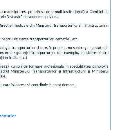
u mare interes, pe adresa de e-mail instituțională a Comisiei de
tele D-voastră de vedere cu privire la:
cției medicale din Ministerul Transporturilor și Infrastructurii și
 pentru siguranța transporturilor, cercetări, etc.
sihologia transporturilor și care, în prezent, nu sunt reglementate de
creșterea siguranței transporturilor (de exemplu, consiliere pentru
i în trafic, etc.)
lează cursuri de formare profesională în specialitatea psihologia
rul Ministerului Transporturilor și Infrastructurii și Ministerul
nale.
care își doresc să contribuie la acest demers.
porturilor