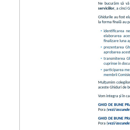
Ne bucurăm să vă p
serviciilor
, a cinci 
Ghidurile au fost e
la forma finală au 
identificarea n
elaborarea aces
finalizare luna a
prezentarea Ghi
aprobarea acest
transmiterea Ghi
cuprinse în docu
participarea mem
membrii Comisiei
Mulțumim colegilor 
aceste Ghiduri de bu
Vom integra și în ca
GHID DE BUNE PRA
Pora
(
vezi/ascunde 
GHID DE BUNE PRA
Pora (
vezi/ascunde 