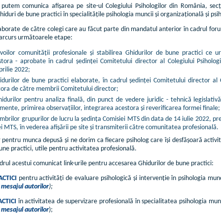
utem comunica afișarea pe site-ul Colegiului Psihologilor din România, sec
Ghiduri de bune practici în specialitățile psihologia muncii și organizațională și psi
laborate de către colegi care au făcut parte din mandatul anterior în cadrul foru
parcurs următoarele etape:
evoilor comunității profesionale și stabilirea Ghidurilor de bune practici ce 
tora - aprobate în cadrul ședinței Comitetului director al Colegiului Psiho
prilie 2022;
durilor de bune practici elaborate, în cadrul ședinței Comitetului director al 
ora de către membrii Comitetului director;
durilor pentru analiza finală, din punct de vedere juridic - tehnică legislativ
mente, primirea observațiilor, integrarea acestora și reverificarea formei finale;
brilor grupurilor de lucru la ședința Comisiei MTS din data de 14 iulie 2022, pr
 MTS, în vederea afișării pe site și transmiterii către comunitatea profesională.
pentru munca depusă și ne dorim ca fiecare psiholog care își desfășoară activita
ne practici, utile pentru activitatea profesională.
drul acestui comunicat link-urile pentru accesarea Ghidurilor de bune practici:
CTICI
pentru activități de evaluare psihologică și intervenție în psihologia mu
mesajul autorilor
);
CTICI
în activitatea de supervizare profesională în specialitatea psihologia mu
mesajul autorilor
);