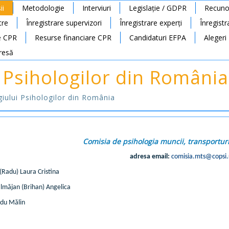
ii
Metodologie
Interviuri
Legislație / GDPR
Recunoa
tre
Înregistrare supervizori
Înregistrare experți
Înregist
e CPR
Resurse financiare CPR
Candidaturi EFPA
Alegeri
resă
 Psihologilor din România
egiului Psihologilor din România
Comisia de psihologia muncii, transporturilo
adresa email:
comisia.mts@copsi.
(Radu) Laura Cristina
lmăjan (Brihan) Angelica
du Mălin