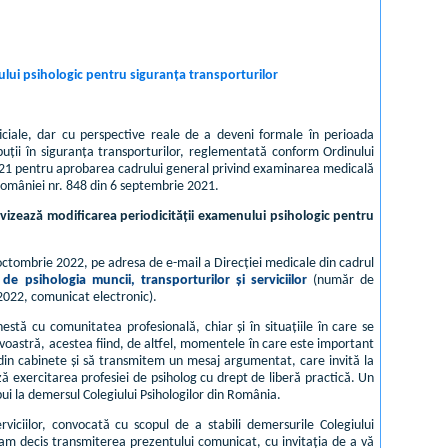
nului psihologic pentru siguranța transporturilor
iciale, dar cu perspective reale de a deveni formale în perioada
ibuții în siguranța transporturilor, reglementată conform Ordinului
9.2021 pentru aprobarea cadrului general privind examinarea medicală
l României nr. 848 din 6 septembrie 2021.
e vizează modificarea periodicității examenului psihologic pentru
ctombrie 2022, pe adresa de e-mail a Direcției medicale din cadrul
e psihologia muncii, transporturilor și serviciilor
(număr de
2022, comunicat electronic).
estă cu comunitatea profesională, chiar și în situațiile în care se
voastră, acestea fiind, de altfel, momentele în care este important
din cabinete și să transmitem un mesaj argumentat, care invită la
ză exercitarea profesiei de psiholog cu drept de liberă practică. Un
ui la demersul Colegiului Psihologilor din România.
rviciilor, convocată cu scopul de a stabili demersurile Colegiului
ia am decis transmiterea prezentului comunicat, cu invitația de a vă