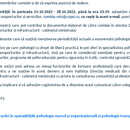
membrilor comisiei și de vă exprima punctul de vedere.
ității: În perioada 21.10.2022 - 28.10.2022, până la ora 23.59
, așteptăm c
ansporturilor și serviciilor,
comisia.mts@copsi.ro
,
cu reply la acest e-mail
, punc
astră care pot contribui la documentul elaborat de către comisie în atenția Dire
turilor și Infrastructurii - cabinetul ministrului;
elevante care să susțină menținerea periodicității actuale a examenului psihologic
ogice pe care psihologii cu drept de liberă practică le pot oferi în specialitatea p
ansporturilor și Infrastructurii, însă pe care le considerați esențiale pentru 
rilor, programe de psiho-educație pentru siguranța în trafic, controlul agresivități
i de astăzi vom adresa un mesaj furnizorilor de formare profesională care deru
entru a ne susține în acest demers și vom înștiința Direcția medicală din cad
nfrastructurii - cabinetul ministrului cu privire la consultarea comunității profesio
implicare și vă adresăm rugămintea de a disemina acest comunicat către colegii 
MTS
ctici în specialitățile psihologia muncii și organizațională și psihologia trans