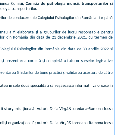
țiunea Comisii,
Comisia de psihologia muncii, transporturilor și
hologia transporturilor.
rilor de conducere ale Colegiului Psihologilor din România, iar până
urmau a fi elaborate și a grupurilor de lucru responsabile pentru
logilor din România din data de 21 decembrie 2021, cu termen de
Colegiului Psihologilor din România din data de 30 aprilie 2022 și
ă și prezentarea corectă și completă a tuturor surselor legislative
ezentarea Ghidurilor de bune practici și validarea acestora de către
tea în cele două specialități să regăsească informații valoroase în
ncii și organizațională; Autori: Delia Vîrgă&Loredana-Ramona Iocșa
ncii și organizațională; Autori: Delia Vîrgă&Loredana-Ramona Iocșa