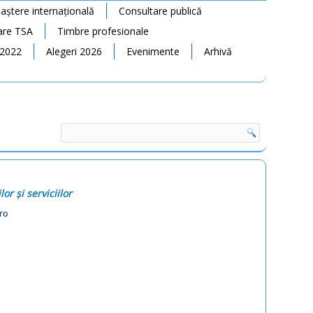
ștere internațională
Consultare publică
rare TSA
Timbre profesionale
 2022
Alegeri 2026
Evenimente
Arhivă
r și serviciilor
ro