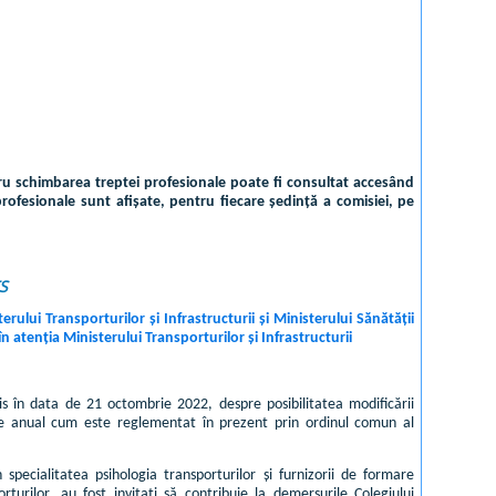
tru schimbarea treptei profesionale poate fi consultat accesând
rofesionale sunt afișate, pentru fiecare ședință a comisiei, pe
S
rului Transporturilor și Infrastructurii și Ministerului Sănătății
tenția Ministerului Transporturilor și Infrastructurii
mis în data de 21 octombrie 2022, despre posibilitatea modificării
ță de anual cum este reglementat în prezent prin ordinul comun al
pecialitatea psihologia transporturilor și furnizorii de formare
turilor, au fost invitați să contribuie la demersurile Colegiului