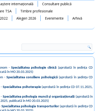
ștere internațională
Consultare publică
rare TSA
Timbre profesionale
 2022
Alegeri 2026
Evenimente
Arhivă
utonom -
Specialitatea psihologie clinică
(aprobată în ședința CD
licată în MO 20.03.2025)
nom -
Specialitatea consiliere psihologică
(aprobată în ședința CD
 -
Specialitatea psihoterapie
(aprobată în ședința CD 07.11.2021,
 -
Specialitatea psihologia muncii și organizațională
(aprobată în
1.2025, publicată în MO 20.03.2025)
 -
Specialitatea psihologia transporturilor
(aprobată în ședința CD
licată în MO 20.03.2025)