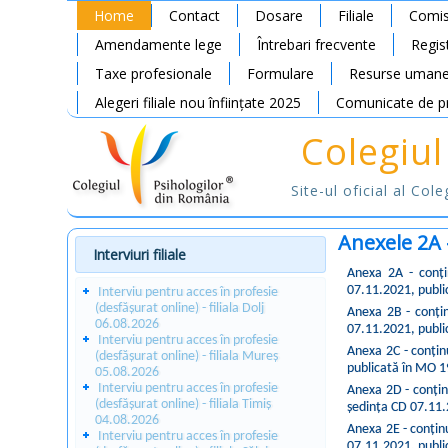
Home
Contact
Dosare
Filiale
Comis
Amendamente lege
Întrebari frecvente
Regis
Taxe profesionale
Formulare
Resurse uman
Alegeri filiale nou înființate 2025
Comunicate de p
Colegiul
Site-ul oficial al Col
Anexele 2A 
Interviuri filiale
Anexa 2A - conți
07.11.2021, publi
Interviu pentru acces în profesie
(desfășurat online) - filiala Dolj
Anexa 2B - conțin
06.08.2026
07.11.2021, publi
Interviu pentru acces în profesie
Anexa 2C - conțin
(desfășurat online) - filiala Mureș
publicată în MO 1
05.08.2026
Interviu pentru acces în profesie
Anexa 2D - conțin
(desfășurat online) - filiala Timiș
ședința CD 07.11.
04.08.2026
Anexa 2E - conțin
Interviu pentru acces în profesie
07.11.2021, publi